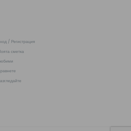
ход / Регистрация
оята сметка
юбими
равнете
азгледайте