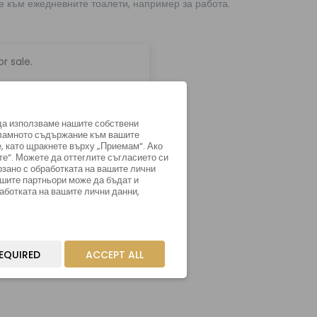
е към ежедневните тоалети, например за работа.
r sale.
да използваме нашите собствени
екламното съдържание към вашите
, като щракнете върху „Приемам“. Ако
те“. Можете да оттеглите съгласието си
рзано с обработката на вашите лични
ашите партньори може да бъдат и
аботката на вашите лични данни,
EQUIRED
ACCEPT ALL