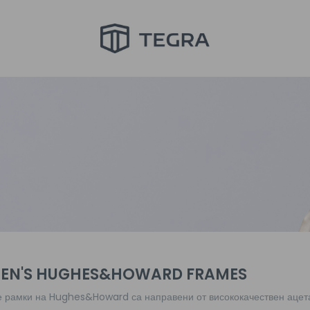
N'S HUGHES&HOWARD FRAMES
 рамки на Hughes&Howard са направени от висококачествен ацета