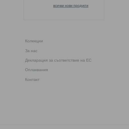
всички нови продукти
AE 2856 C2
AE 2856 C3
Колекции
За нас
Декларация за съответствие на ЕС
AE 2856 C4
Оплаквания
Контакт
AE 2857 C1
AE 2857 C2