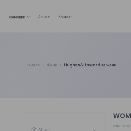
За нас
Контакт
Колекции
AE 2856 C4
Начало
Жени
Hughes&Howard за жени
AE 2857 C1
AE 2857 C2
WOME
Женските
Мъже