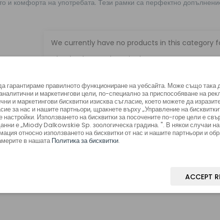
то и комфорта на употребата. Тези рамки са перфектно допълнени
We currently have no products in this category fo
Check other products in the
parent category
 да гарантираме правилното функциониране на уебсайта. Може също така 
а аналитични и маркетингови цели, по-специално за приспособяване на р
чни и маркетингови бисквитки изисква съгласие, което можете да изразите
сие за нас и нашите партньори, щракнете върху „Управление на бисквитки
е настройки. Използването на бисквитки за посочените по-горе цели е свъ
анни е „Miody Dalkowskie Sp. зоологическа градина. ". В някои случаи н
ация относно използването на бисквитки от нас и нашите партньори и обр
америте в нашата
Политика за бисквитки
.
ACCEPT R