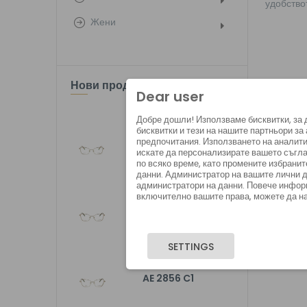
удобство
AE 2854 C1
Жени
AE 2854 C2
Нови продукти
Dear user
Добре дошли! Използваме бисквитки, за
бисквитки и тези на нашите партньори з
AE 2854 C3
предпочитания. Използването на аналити
искате да персонализирате вашето съгла
по всяко време, като промените избранит
данни. Администратор на вашите лични д
администратори на данни. Повече информ
включително вашите права, можете да н
AE 2854 C4
SETTINGS
AE 2856 C1