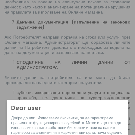
необходима за водене на евентуални искове за стопанска
дейност, като както и анализиране на потенциални нарушения
на правилата за използване на Онлайн магазина.
Данъчна документация (изпълнение на законово
задължение)
Ако Потребителят направи поръчка на стоки или услуги през
Онлайн магазина, Администраторът ще обработва личните
данни на Потребителя доколкото е необходимо за водене на
данъчна документация и извършване на поръчки.
СПОДЕЛЯНЕ НА ЛИЧНИ ДАННИ ОТ
АДМИНИСТРАТОРА
Личните данни на потребителя са или могат да бъдат
прехвърлени на следните категории получатели:
субекти, извършващи определени услуги в процеса на
продажба, т.е. доставчици на куриерски/пощенски
услуги, платежни институции, посредничащи при
Dear user
извършване на плащания от Потребители за поръчки за
стоки или услуги;
Добре дошли! Използваме бисквитки, за да гарантираме
доставчици на рекламни или маркетингови услуги, в
правилното функциониране на уебсайта. Може също така да
случай на осъществяване на целта под формата на
използваме нашите собствени бисквитки и тези на нашите
директен маркетинг на собствените услуги на
партньори за аналитични и маркетингови цели, по-специално
Администратора;