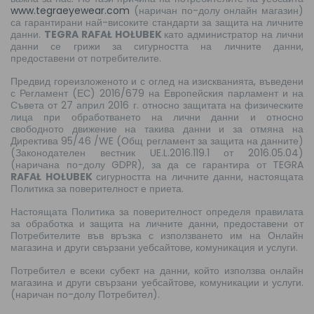
www.tegraeyewear.com
(наричан по-долу онлайн магазин)
са гарантирани най-високите стандарти за защита на личните
данни.
TEGRA RAFAŁ HOŁUBEK
като администратор на лични
данни се грижи за сигурността на личните данни,
предоставени от потребителите.
Предвид гореизложеното и с оглед на изискванията, въведени
с Регламент (ЕС) 2016/679 на Европейския парламент и на
Съвета от 27 април 2016 г. относно защитата на физическите
лица при обработването на лични данни и относно
свободното движение на такива данни и за отмяна на
Директива 95/46 /WE (Общ регламент за защита на данните)
(Законодателен вестник UE.L.2016.119.1 от 2016.05.04)
(наричана по-долу GDPR), за да се гарантира от TEGRA
RAFAŁ HOŁUBEK
сигурността на личните данни, настоящата
Политика за поверителност е приета.
Настоящата Политика за поверителност определя правилата
за обработка и защита на личните данни, предоставени от
Потребителите във връзка с използването им на Онлайн
магазина и други свързани уебсайтове, комуникация и услуги.
Потребител е всеки субект на данни, който използва онлайн
магазина и други свързани уебсайтове, комуникации и услуги.
(наричан по-долу Потребител).