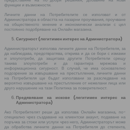
предоставяне на по-добри решения, добавяне на нови
функции и възможности.
Личните данни на Потребителите се използват и от
Администратора в областта на пазарни проучвания, проучване
на общественото мнение и икономически анализи с цел
постоянно подобряване на Онлайн магазина.
Сигурност (легитимен интерес на Администратора)
Администраторът използва личните данни на Потребителя, за
да наблюдава, предотвратява, открива и да се бори с измами
и злоупотреби, да защитава другите Потребители срещу
такива злоупотреби и да гарантира мрежова и
информационна сигурност. В случай, че има основателно
подозрение за извършване на престъпление, личните данни
на Потребителя ще бъдат използвани за разследване на
вероятно извършване на престъпление от нежелани лица или
друго нарушение на тази Политика за поверителност.
Предявяване на искове (легитимен интерес на
Администратора)
Ако Потребителят реши да използва Онлайн магазина, по-
специално чрез създаване на клиентски акаунт, подаване на
поръчка за стоки или услуги чрез него, Администраторът може
да обработва личните данни на Потребителя до степента,