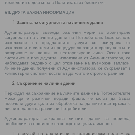
технологии е достъпна в Политиката за бисквитки.
VII. ДРУГА ВАЖНА ИНФОРМАЦИЯ
Защита на сигурността на личните данни
Администраторът въвежда различни мерки за гарантиране
сигурността на личните данни на Потребителя. Безопасното
използване на предлаганите услуги се осигурява от
използваните системи и процедури за защита срещу достъп и
разкриване на данни на неоторизирани лица. Освен това
системите и процедурите, използвани от Администратора, се
наблюдават редовно с цел откриване на възможни заплахи.
Личните данни, получени от Администратора, се съхраняват в
компютърни системи, достъпът до които е строго ограничен.
Съхранение на лични данни
Периодът на съхранение на личните данни на Потребителите
може да е различен поради факта, че могат да бъдат
посочени други цели за обработка на данните във връзка с
личните данни на различни Потребители.
Администраторът съхранява личните данни за периода,
необходим за постигане на конкретни цели, а именно:
в случай на аналитични и статистически цели - за