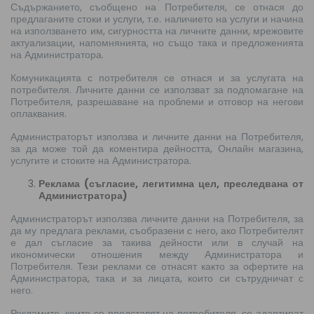
Съдържанието, съобщено на Потребителя, се отнася до
предлаганите стоки и услуги, т.е. наличието на услуги и начина
на използването им, сигурността на личните данни, мрежовите
актуализации, напомнянията, но също така и предложенията
на Администратора.
Комуникацията с потребителя се отнася и за услугата на
потребителя. Личните данни се използват за подпомагане на
Потребителя, разрешаване на проблеми и отговор на негови
оплаквания.
Администраторът използва и личните данни на Потребителя,
за да може той да коментира дейността, Онлайн магазина,
услугите и стоките на Администратора.
Реклама (съгласие, легитимна цел, преследвана от
Администратора)
Администраторът използва личните данни на Потребителя, за
да му предлага реклами, съобразени с него, ако Потребителят
е дал съгласие за такива дейности или в случай на
икономически отношения между Администратора и
Потребителя. Тези реклами се отнасят както за офертите на
Администратора, така и за лицата, които си сътрудничат с
него.
Рекламите, които се представят на потребителя, се адаптират