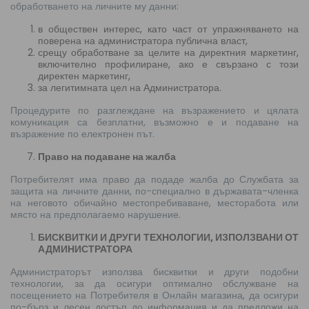
обработването на личните му данни:
в обществен интерес, като част от упражняването на
поверена на администратора публична власт,
срещу обработване за целите на директния маркетинг,
включително профилиране, ако е свързано с този
директен маркетинг,
за легитимната цел на Администратора.
Процедурите по разглеждане на възражението и цялата
комуникация са безплатни, възможно е и подаване на
възражение по електронен път.
Право на подаване на жалба
Потребителят има право да подаде жалба до Службата за
защита на личните данни, по-специално в държавата-членка
на неговото обичайно местопребиваване, месторабота или
място на предполагаемо нарушение.
БИСКВИТКИ И ДРУГИ ТЕХНОЛОГИИ, ИЗПОЛЗВАНИ ОТ
АДМИНИСТРАТОРА
Администраторът използва бисквитки и други подобни
технологии, за да осигури оптимално обслужване на
посещението на Потребителя в Онлайн магазина, да осигури
по-бърз и лесен достъп до информация и да предложи на