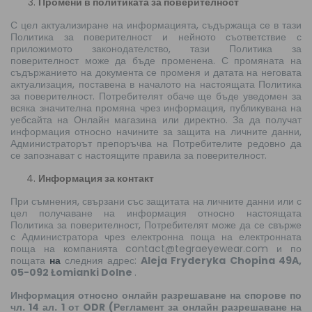
Промени в политиката за поверителност
С цел актуализиране на информацията, съдържаща се в тази
Политика за поверителност и нейното съответствие с
приложимото законодателство, тази Политика за
поверителност може да бъде променена. С промяната на
съдържанието на документа се променя и датата на неговата
актуализация, поставена в началото на настоящата Политика
за поверителност. Потребителят обаче ще бъде уведомен за
всяка значителна промяна чрез информация, публикувана на
уебсайта на Онлайн магазина или директно. За да получат
информация относно начините за защита на личните данни,
Администраторът препоръчва на Потребителите редовно да
се запознават с настоящите правила за поверителност.
Информация за контакт
При съмнения, свързани със защитата на личните данни или с
цел получаване на информация относно настоящата
Политика за поверителност, Потребителят може да се свърже
с Администратора чрез електронна поща на електронната
поща на компанията contact@tegraeyewear.com и по
пощата
на
следния адрес:
Aleja Fryderyka Chopina 49A,
05-092 Łomianki Dolne
.
Информация относно онлайн разрешаване на спорове по
чл. 14 ал. 1 от ODR (Регламент за онлайн разрешаване на