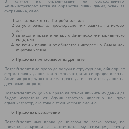
В случай на ограничаване на обработването,
Администраторът може да обработва лични данни, освен за
съхранение, само:
със съгласието на Потребителя или
за установяване, преследване или защита на искове,
или
за защита правата на друго физическо или юридическо
лице, или
по важни причини от обществен интерес на Съюза или
държава членка.
Право на преносимост на данните
Потребителят има право да получи в структуриран, общоприет
формат лични данни, които го засягат, които е предоставил на
Администратора, както и има право да изпрати тези данни на
друг администратор.
Потребителят също има право да поиска личните му данни да
бъдат изпратени от Администратора директно на друг
администратор, ако това е технически възможно.
Право на възражение
Потребителят има право да възрази по всяко време, по
причини, свързани с конкретната му ситуация, срещу