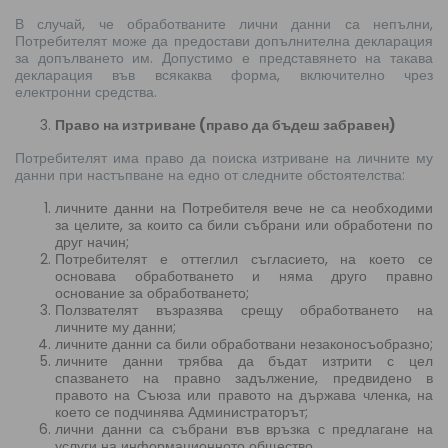
В случай, че обработваните лични данни са непълни,
Потребителят може да предостави допълнителна декларация
за допълването им. Допустимо е представянето на такава
декларация във всякаква форма, включително чрез
електронни средства.
Право на изтриване (право да бъдеш забравен)
Потребителят има право да поиска изтриване на личните му
данни при настъпване на едно от следните обстоятелства:
личните данни на Потребителя вече не са необходими
за целите, за които са били събрани или обработени по
друг начин;
Потребителят е оттеглил съгласието, на което се
основава обработването и няма друго правно
основание за обработването;
Ползвателят възразява срещу обработването на
личните му данни;
личните данни са били обработвани незаконосъобразно;
личните данни трябва да бъдат изтрити с цел
спазването на правно задължение, предвидено в
правото на Съюза или правото на държава членка, на
което се подчинява Администраторът;
лични данни са събрани във връзка с предлагане на
услуги на информационното общество.