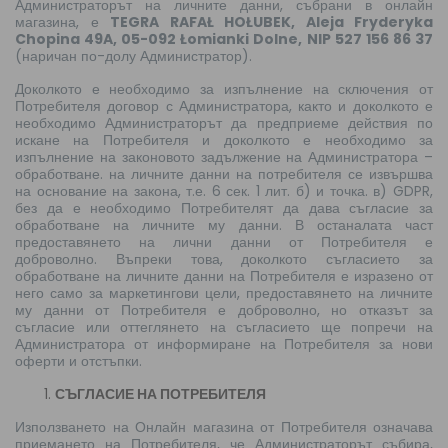
Администраторът на личните данни, събрани в онлайн
магазина, е
TEGRA RAFAŁ HOŁUBEK, Aleja Fryderyka
Chopina 49A, 05-092 Łomianki Dolne, NIP 527 156 86 37
(наричан по-долу Администратор).
Доколкото е необходимо за изпълнение на сключения от
Потребителя договор с Администратора, както и доколкото е
необходимо Администраторът да предприеме действия по
искане на Потребителя и доколкото е необходимо за
изпълнение на законовото задължение на Администратора –
обработване. на личните данни на потребителя се извършва
на основание на закона, т.е. 6 сек. 1 лит. б) и точка. в) GDPR,
без да е необходимо Потребителят да дава съгласие за
обработване на личните му данни. В останалата част
предоставянето на лични данни от Потребителя е
доброволно. Въпреки това, доколкото съгласието за
обработване на личните данни на Потребителя е изразено от
него само за маркетингови цели, предоставянето на личните
му данни от Потребителя е доброволно, но отказът за
съгласие или оттеглянето на съгласието ще попречи на
Администратора от информиране на Потребителя за нови
оферти и отстъпки.
СЪГЛАСИЕ НА ПОТРЕБИТЕЛЯ
Използването на Онлайн магазина от Потребителя означава
приемането на Потребителя, че Администраторът събира,