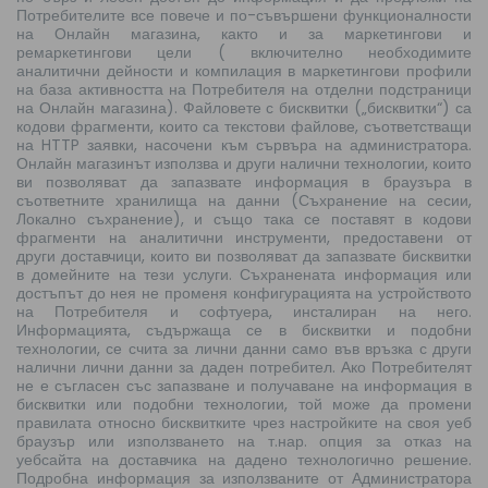
Потребителите все повече и по-съвършени функционалности
на Онлайн магазина, както и за маркетингови и
ремаркетингови цели ( включително необходимите
аналитични дейности и компилация в маркетингови профили
на база активността на Потребителя на отделни подстраници
на Онлайн магазина). Файловете с бисквитки („бисквитки“) са
кодови фрагменти, които са текстови файлове, съответстващи
на HTTP заявки, насочени към сървъра на администратора.
Онлайн магазинът използва и други налични технологии, които
ви позволяват да запазвате информация в браузъра в
съответните хранилища на данни (Съхранение на сесии,
Локално съхранение), и също така се поставят в кодови
фрагменти на аналитични инструменти, предоставени от
други доставчици, които ви позволяват да запазвате бисквитки
в домейните на тези услуги. Съхранената информация или
достъпът до нея не променя конфигурацията на устройството
на Потребителя и софтуера, инсталиран на него.
Информацията, съдържаща се в бисквитки и подобни
технологии, се счита за лични данни само във връзка с други
налични лични данни за даден потребител. Ако Потребителят
не е съгласен със запазване и получаване на информация в
бисквитки или подобни технологии, той може да промени
правилата относно бисквитките чрез настройките на своя уеб
браузър или използването на т.нар. опция за отказ на
уебсайта на доставчика на дадено технологично решение.
Подробна информация за използваните от Администратора