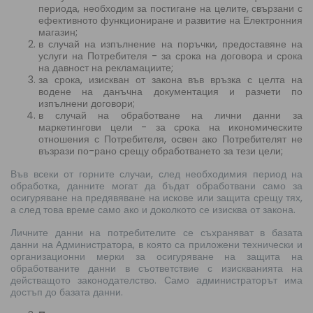
периода, необходим за постигане на целите, свързани с
ефективното функциониране и развитие на Електронния
магазин;
в случай на изпълнение на поръчки, предоставяне на
услуги на Потребителя - за срока на договора и срока
на давност на рекламациите;
за срока, изискван от закона във връзка с целта на
водене на данъчна документация и разчети по
изпълнени договори;
в случай на обработване на лични данни за
маркетингови цели - за срока на икономическите
отношения с Потребителя, освен ако Потребителят не
възрази по-рано срещу обработването за тези цели;
Във всеки от горните случаи, след необходимия период на
обработка, данните могат да бъдат обработвани само за
осигуряване на предявяване на искове или защита срещу тях,
а след това време само ако и доколкото се изисква от закона.
Личните данни на потребителите се съхраняват в базата
данни на Администратора, в която са приложени технически и
организационни мерки за осигуряване на защита на
обработваните данни в съответствие с изискванията на
действащото законодателство. Само администраторът има
достъп до базата данни.