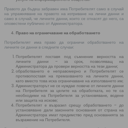
Правото да бъдеш забравен има Потребителят само в случай
на упражняване на правото на изтриване на лични данни и
само в случай, че личните данни, които се отнасят до него, са
оповестени публично от Администратора.
Право на ограничаване на обработването
Потребителят има право да ограничи обработването на
личните си данни в следните случаи:
Потребителят поставя под съмнение верността на
личните данни – за срок, позволяващ на
Администратора да провери верността на тези данни;
обработването е неправомерно и Потребителят се
противопоставя на премахването на личните данни,
като вместо това иска ограничаване на използването им;
Администраторът не се нуждае повече от личните данни
на Потребителя за целите на обработката, но те са
необходими на Потребителя за установяване, водене
или защита на искове;
Потребителят е възразил срещу обработването – до
установяване дали законните основания от страна на
Администратора имат предимство пред основанията за
възражение на Потребителя.