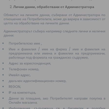
Лични данни, обработвани от Администратора
Обхватът на личните данни, събирани от Администратора по
отношение на Потребителите, може да варира в зависимост от
целта на обработване на личните данни.
Администраторът събира например следните лични и нелични
данни:
Потребителско име ,
Име и фамилия / име на фирма / име и фамилия на
предприемача или имена и фамилии на предприемачи,
работещи под формата на гражданско съдружие,
Адрес за кореспонденция,
Телефонен номер,
Имейл адрес,
данъчен идентификационен номер,
REGON,
IP на компютъра,
Данни за плащане, ако Потребителят направи покупка в
Онлайн магазина.
Информация, съдържаща се в бисквитки и подобни