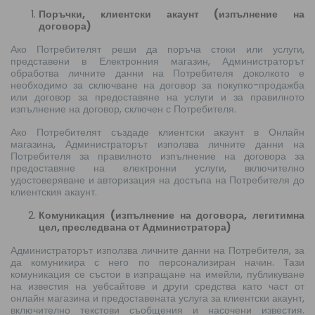
Поръчки, клиентски акаунт (изпълнение на
договора)
Ако Потребителят реши да поръча стоки или услуги,
представени в Електронния магазин, Администраторът
обработва личните данни на Потребителя доколкото е
необходимо за сключване на договор за покупко-продажба
или договор за предоставяне на услуги и за правилното
изпълнение на договор, сключен с Потребителя.
Ако Потребителят създаде клиентски акаунт в Онлайн
магазина, Администраторът използва личните данни на
Потребителя за правилното изпълнение на договора за
предоставяне на електронни услуги, включително
удостоверяване и авторизация на достъпа на Потребителя до
клиентския акаунт.
Комуникация (изпълнение на договора, легитимна
цел, преследвана от Администратора)
Администраторът използва личните данни на Потребителя, за
да комуникира с него по персонализиран начин. Тази
комуникация се състои в изпращане на имейли, публикуване
на известия на уебсайтове и други средства като част от
онлайн магазина и предоставената услуга за клиентски акаунт,
включително текстови съобщения и насочени известия.