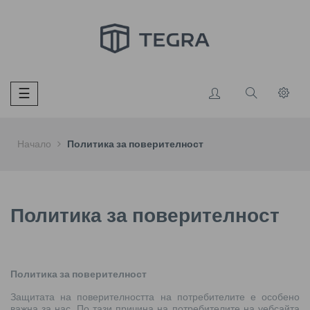
Toggle
☰
navigation
Начало
Политика за поверителност
Политика за поверителност
Политика за поверителност
Защитата на поверителността на потребителите е особено
важна за нас. По тази причина на потребителите на уебсайта