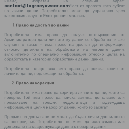
имейл, изпратен на следния адрес:
contact@tegraeyewear.com
Част от правата като субект
на лични данни Потребителят може да упражнява чрез
клиентския акаунт в Електронния магазин.
Право на достъп до данни
Потребителят има право да получи потвърждение от
Администратора дали личните му данни се обработват и ако
случаят е такъв - има право на достъп до информация
относно детайлите на обработката на неговите данни,
включително по-специално информация относно целта на
обработката и категории обработвани данни. данни.
Потребителят също така има право да поиска копие от
личните данни, подлежащи на обработка.
Право на корекция
Потребителят има право да коригира личните данни, които са
неверни. Той има право да поиска замяна, допълване или
премахване на грешки, недостатъци и подвеждаща
информация в целия набор от данни, които го засягат.
Предмет на допълване не могат да бъдат лични данни, които
са неверни, т.е. Потребителят не може да иска замяна или
допълване на съществуващи данни с неверни данни.