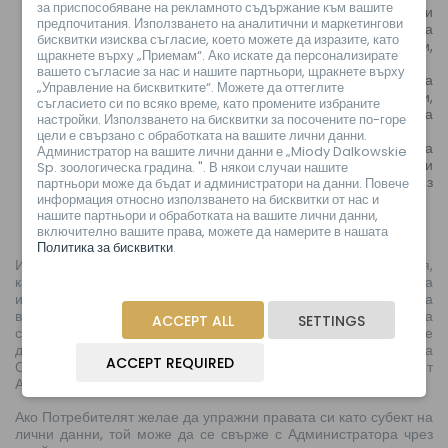
за приспособяване на рекламното съдържание към вашите
доставчици на правни и консултантски услуги и
предпочитания. Използването на аналитични и маркетингови
подпомагане на Администратора при предявяване на
бисквитки изисква съгласие, което можете да изразите, като
изискуеми искове (по-специално адвокатски кантори,
щракнете върху „Приемам“. Ако искате да персонализирате
компании за събиране на вземания);
вашето съгласие за нас и нашите партньори, щракнете върху
лица, обработващи лични данни по искане на
„Управление на бисквитките“. Можете да оттеглите
Администратора, напр. доставчици на технически услуги,
съгласието си по всяко време, като промените избраните
обслужващи техническата инфраструктура, необходима
настройки. Използването на бисквитки за посочените по-горе
за функционирането на Онлайн магазина;
цели е свързано с обработката на вашите лични данни.
субекти, упълномощени да получават данни въз основа
Администратор на вашите лични данни е „Miody Dalkowskie
на приложимото право, например съдилища или
Sp. зоологическа градина. ". В някои случаи нашите
правоприлагащи органи, когато отправят искане въз
партньори може да бъдат и администратори на данни. Повече
основа на подходящо правно основание.
информация относно използването на бисквитки от нас и
нашите партньори и обработката на вашите лични данни,
включително вашите права, можете да намерите в нашата
ПРАВА НА ПОТРЕБИТЕЛЯ
Политика за бисквитки
.
Имате право да решавате относно вашата лична информация,
като правите избор по отношение на разкриването на
индивидуална лична информация, включително избиране на
вашите настройки за поверителност. Въпреки това, в такава
ACCEPT ALL
SETTINGS
ситуация Потребителят трябва да е наясно, че няма да може
да използва пълноценно някои от функционалностите на
ACCEPT REQUIRED
Онлайн магазина или услугите, предлагани от
Администратора.
Ако Потребителят желае да упражни правата си като субект на
лични данни, той може да се свърже с Администратора чрез