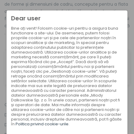
de forme și dimensiuni de cadru, concepute pentru a flata
o gamă largă de forme de față-indiferent dacă aveți o
Dear user
față rotundă, ovală, pătrată sau în formă de inimă, veți găsi
cadrul perfect pentru a vă îmbunătăți frumusețea naturală
Bine ați venit! Folosim cookie-uri pentru a asigura buna
.
functionare a site-ului. De asemenea, putem folosi
propriile cookie-uri și pe cele ale partenerilor noștri în
scopuri analitice și de marketing, în special pentru
adaptarea conținutului publicitar la preferințele
dumneavoastră. Utilizarea cookie-urilor analitice și de
marketing necesită consimțământ, pe care îl puteți
We currently have no products in this category for
exprima făcând clic pe „Accept”. Dacă doriți să vă
sale.
personalizați consimțământul pentru noi și partenerii
noștri, faceți clic pe „Gestionați cookie-urile”. Vă puteți
Check other products in the
parent category
retrage oricând consimțământul prin modificarea
setărilor selectate. Utilizarea cookie-urilor în scopurile
indicate mai sus este legată de prelucrarea datelor
dumneavoastră cu caracter personal. Administratorul
datelor dumneavoastră personale este „Miody
Dalkowskie Sp. z o. În unele cazuri, partenerii noștri pot fi
Colecții
și operatori de date. Mai multe informații despre
utilizarea cookie-urilor de către noi și partenerii noștri și
despre prelucrarea datelor dumneavoastră cu caracter
Despre noi
personal, inclusiv drepturile dumneavoastră, pot fi găsite
în
Politica privind cookie-urile
.
Declarația de conformitate a UE