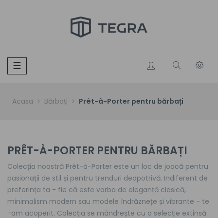
Toggle
☰
navigation
Acasa
Bărbați
Prêt-à-Porter pentru bărbați
PRÊT-À-PORTER PENTRU BĂRBAȚI
Colecția noastră Prêt-à-Porter este un loc de joacă pentru
pasionații de stil și pentru trenduri deopotrivă. Indiferent de
preferința ta - fie că este vorba de eleganță clasică,
minimalism modern sau modele îndrăznețe și vibrante - te
-am acoperit. Colecția se mândrește cu o selecție extinsă