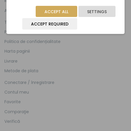
Reclamații
A lua legatura
ACCEPT ALL
SETTINGS
Termeni și condiții
ACCEPT REQUIRED
Politica cookie -urilor
Politica de confidențialitate
Harta paginii
Livrare
Metode de plata
Conectare / înregistrare
Contul meu
Favorite
Comparaţie
Verifică