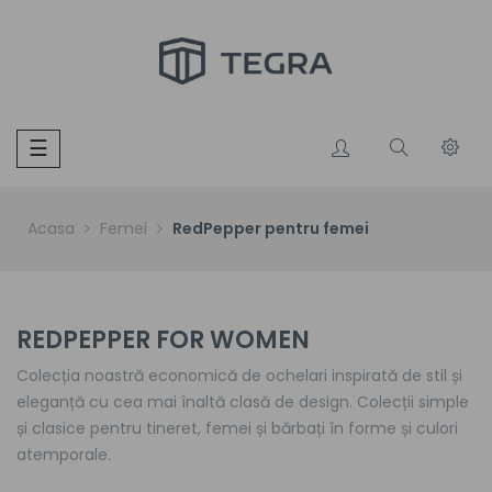
Toggle
☰
navigation
Acasa
Femei
RedPepper pentru femei
REDPEPPER FOR WOMEN
Colecția noastră economică de ochelari inspirată de stil și
eleganță cu cea mai înaltă clasă de design. Colecții simple
și clasice pentru tineret, femei și bărbați în forme și culori
atemporale.