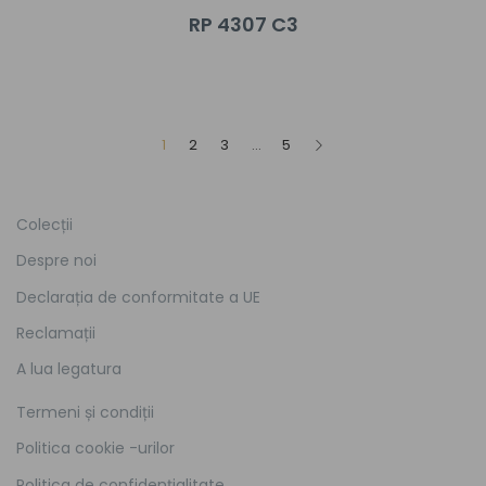
RP 4307 C3
1
2
3
…
5
Colecții
Despre noi
Declarația de conformitate a UE
Reclamații
A lua legatura
Termeni și condiții
Politica cookie -urilor
Politica de confidențialitate