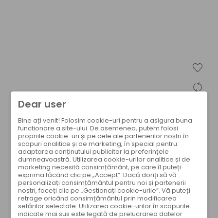
Dear user
Bine ați venit! Folosim cookie-uri pentru a asigura buna
functionare a site-ului. De asemenea, putem folosi
propriile cookie-uri și pe cele ale partenerilor noștri în
scopuri analitice și de marketing, în special pentru
adaptarea conținutului publicitar la preferințele
dumneavoastră. Utilizarea cookie-urilor analitice și de
marketing necesită consimțământ, pe care îl puteți
exprima făcând clic pe „Accept”. Dacă doriți să vă
personalizați consimțământul pentru noi și partenerii
noștri, faceți clic pe „Gestionați cookie-urile”. Vă puteți
retrage oricând consimțământul prin modificarea
setărilor selectate. Utilizarea cookie-urilor în scopurile
indicate mai sus este legată de prelucrarea datelor