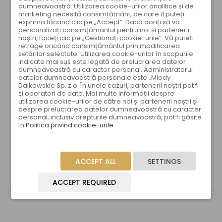
dumneavoastră. Utilizarea cookie-urilor analitice și de
marketing necesită consimțământ, pe care îl puteți
exprima făcând clic pe „Accept”. Dacă doriți să vă
personalizați consimțământul pentru noi și partenerii
51
noștri, faceți clic pe „Gestionați cookie-urile”. Vă puteți
retrage oricând consimțământul prin modificarea
setărilor selectate. Utilizarea cookie-urilor în scopurile
indicate mai sus este legată de prelucrarea datelor
dumneavoastră cu caracter personal. Administratorul
datelor dumneavoastră personale este „Miody
Dalkowskie Sp. z o. În unele cazuri, partenerii noștri pot fi
și operatori de date. Mai multe informații despre
17
utilizarea cookie-urilor de către noi și partenerii noștri și
despre prelucrarea datelor dumneavoastră cu caracter
personal, inclusiv drepturile dumneavoastră, pot fi găsite
în
Politica privind cookie-urile
.
125
ACCEPT ALL
SETTINGS
ACCEPT REQUIRED