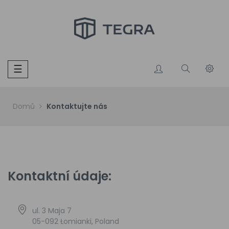
Toggle
☰
navigation
Domů
Kontaktujte nás
Kontaktní údaje:
ul. 3 Maja 7
05-092 Łomianki, Poland