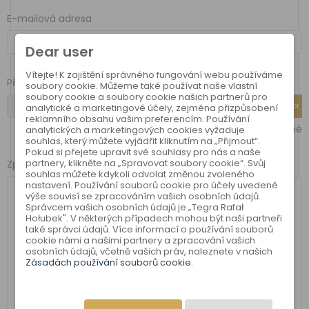
E-mailová adresa
Dear user
Vítejte! K zajištění správného fungování webu používáme
Přílohy
soubory cookie. Můžeme také používat naše vlastní
soubory cookie a soubory cookie našich partnerů pro
Vybrat soubor
analytické a marketingové účely, zejména přizpůsobení
reklamního obsahu vašim preferencím. Používání
volitelné
analytických a marketingových cookies vyžaduje
souhlas, který můžete vyjádřit kliknutím na „Přijmout“.
Pokud si přejete upravit své souhlasy pro nás a naše
partnery, klikněte na „Spravovat soubory cookie“. Svůj
Zpráva
souhlas můžete kdykoli odvolat změnou zvoleného
nastavení. Používání souborů cookie pro účely uvedené
výše souvisí se zpracováním vašich osobních údajů.
Správcem vašich osobních údajů je „Tegra Rafał
Hołubek". V některých případech mohou být naši partneři
také správci údajů. Více informací o používání souborů
cookie námi a našimi partnery a zpracování vašich
osobních údajů, včetně vašich práv, naleznete v našich
Zásadách používání souborů cookie
.