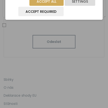
ACCEPT ALL
SETTINGS
ACCEPT REQUIRED
Sbírky
O nás
Deklarace shody EU
Stížnosti