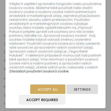
Vítejte! K zajištění správného fungování webu používáme
soubory cookie. Můžeme také používat naše vlastní
soubory cookie a soubory cookie našich partnerů pro
analytické a marketingové účely, zejména přizpůsobení
reklamního obsahu vašim preferencím. Používání
analytických a marketingových cookies vyžaduje
souhlas, který můžete vyjádřit kliknutím na „Přijmout“.
Pokud si přejete upravit své souhlasy pro nás a naše
partnery, klikněte na „Spravovat soubory cookie“. Svůj
Sbírky
souhlas můžete kdykoli odvolat změnou zvoleného
nastavení. Používání souborů cookie pro účely uvedené
O nás
výše souvisí se zpracováním vašich osobních údajů.
Správcem vašich osobních údajů je „Tegra Rafał
Deklarace shody EU
Hołubek". V některých případech mohou být naši partneři
také správci údajů. Více informací o používání souborů
Stížnosti
cookie námi a našimi partnery a zpracování vašich
osobních údajů, včetně vašich práv, naleznete v našich
Kontakt
Zásadách používání souborů cookie
.
Pravidla a podmínky
Politika cookies
ACCEPT ALL
SETTINGS
Zásady ochrany osobních údajů
ACCEPT REQUIRED
Mapa stránky