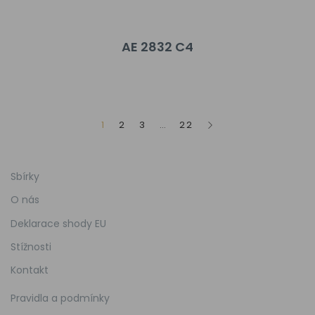
AE 2832 C4
1
2
3
…
22
Sbírky
O nás
Deklarace shody EU
Stížnosti
Kontakt
Pravidla a podmínky