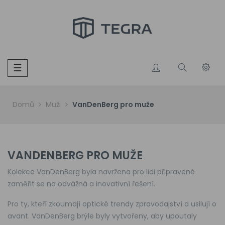
Toggle
☰
navigation
Domů
Muži
VanDenBerg pro muže
VANDENBERG PRO MUŽE
Kolekce VanDenBerg byla navržena pro lidi připravené
zaměřit se na odvážná a inovativní řešení.
Pro ty, kteří zkoumají optické trendy zpravodajství a usilují o
avant. VanDenBerg brýle byly vytvořeny, aby upoutaly