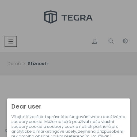
Toggle
☰
navigation
Domů
Stížnosti
Dear user
Stížnosti
Vítejte! K zajištění správného fungování webu používáme
soubory cookie. Můžeme také používat naše vlastní
soubory cookie a soubory cookie našich partnerů pro
Sbírky
analytické a marketingové účely, zejména přizpůsobení
reklamního obsahu vašim preferencím. Používání