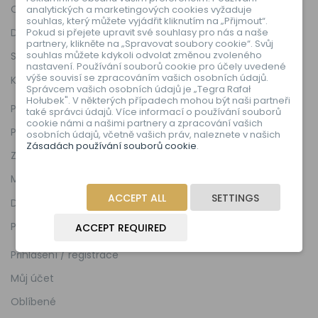
O nás
analytických a marketingových cookies vyžaduje
souhlas, který můžete vyjádřit kliknutím na „Přijmout“.
Pokud si přejete upravit své souhlasy pro nás a naše
Deklarace shody EU
partnery, klikněte na „Spravovat soubory cookie“. Svůj
souhlas můžete kdykoli odvolat změnou zvoleného
Stížnosti
nastavení. Používání souborů cookie pro účely uvedené
výše souvisí se zpracováním vašich osobních údajů.
Kontakt
Správcem vašich osobních údajů je „Tegra Rafał
Hołubek". V některých případech mohou být naši partneři
Pravidla a podmínky
také správci údajů. Více informací o používání souborů
cookie námi a našimi partnery a zpracování vašich
Politika cookies
osobních údajů, včetně vašich práv, naleznete v našich
Zásadách používání souborů cookie
.
Zásady ochrany osobních údajů
Mapa stránky
ACCEPT ALL
SETTINGS
Dodávka
Platební metody
ACCEPT REQUIRED
Přihlášení / registrace
Můj účet
Oblíbené